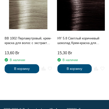
BB 1002 Перламутровый, крем-
HY 5.8 Светлый коричневый
краска для волос с экстрактом
шоколад Крем-краска для
жемчуга Kapous серии "Blond
волос с Гиалуроновой
Bar", 100 мл
кислотой серии “Hyaluronic
13,60
Br
15,30
Br
acid”, 100мл
В наличии
В наличии
В корзину
В корзину