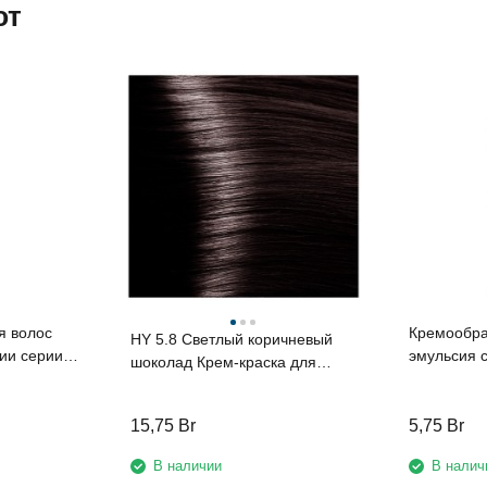
ют
я волос
Кремообра
HY 5.8 Светлый коричневый
ии серии
эмульсия с
шоколад Крем-краска для
0 мл
женьшеня 
волос с Гиалуроновой
протеинам
кислотой серии “Hyaluronic
мл
15,75
Br
5,75
Br
acid”, 100мл
В наличии
В налич