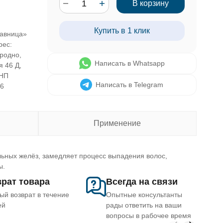
В корзину
я
Купить в 1 клик
авница»
рес:
Гродно,
Написать в Whatsapp
я 46 Д,
УНП
Написать в Telegram
46
Применение
ьных желёз, замедляет процесс выпадения волос,
ы.
рат товара
Всегда на связи
ый возврат в течение
Опытные консультанты
ей
рады ответить на ваши
вопросы в рабочее время