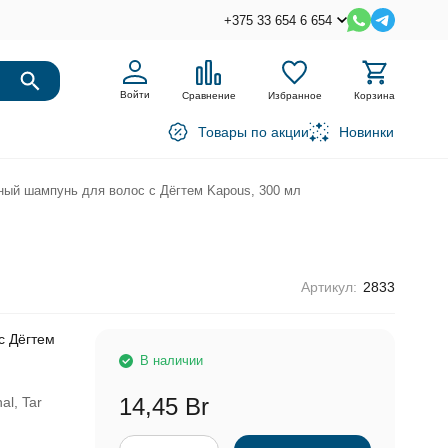
+375 33 654 6 654
Войти
Сравнение
Избранное
Корзина
Товары по акции
Новинки
ый шампунь для волос с Дёгтем Kapous, 300 мл
Артикул:
2833
с Дёгтем
В наличии
14,45 Br
al, Tar