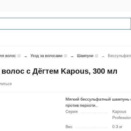
ля волос
Уход за волосами
Шампуни
Беcсульфатн
олос с Дёгтем Kapous, 300 мл
литься
Мягкий бессульфатный шампунь 
против перхоти..
Серия
Kapous
Profession
Вес
0.3 кг