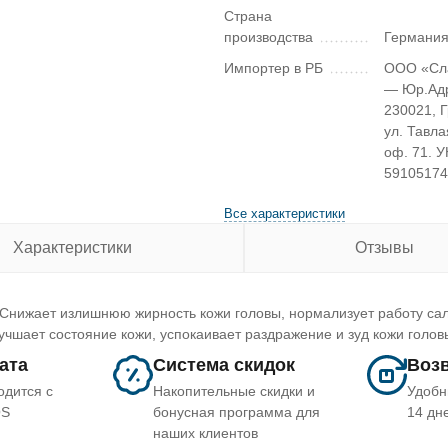
Страна
производства
Германи
Импортер в РБ
ООО «Сл
— Юр.Ад
230021, 
ул. Тавла
оф. 71. 
5910517
Все характеристики
Характеристики
Отзывы
 Снижает излишнюю жирность кожи головы, нормализует работу сал
чшает состояние кожи, успокаивает раздражение и зуд кожи голов
лата
Система скидок
Возв
одится с
Накопительные скидки и
Удобн
OS
бонусная программа для
14 дн
наших клиентов