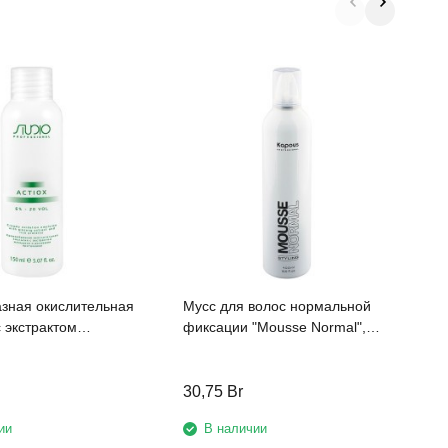
К
эму
S
э
р
зная окислительная
Мусс для волос нормальной
 экстрактом
фиксации "Mousse Normal",
и рисовыми
400 мл
и 6% «ActiOx», 150
30,75
Br
1
ии
В наличии