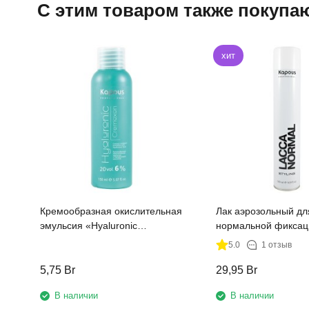
C этим товаром также покупа
хит
Кремообразная окислительная
Лак аэрозольный дл
эмульсия «Hyaluronic
нормальной фиксац
Cremoxon» с Гиалуроновой
"Styling" Kapous, 50
5.0
1 отзыв
кислотой 6%, 150 мл
5,75
Br
29,95
Br
В наличии
В наличии