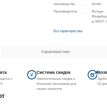
производства
Китай
Производитель
Фульда ,
Магдебур
д-36037,
Все характеристики
Характеристики
лата
Система скидок
Возв
одится с
Накопительные скидки и
Удобн
OS
бонусная программа для
14 дн
наших клиентов
ют