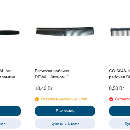
AL pro
Расческа рабочая
CO-6046-N
керамика,
DEWAL"Эконом+"
рабочая 
 с
комбинированная, черная 18
комбиниров
10,40
Br
8,50
Br
мм
см
черная
Осталось несколько штук
Осталос
у
В корзину
лик
Купить в 1 клик
Ку