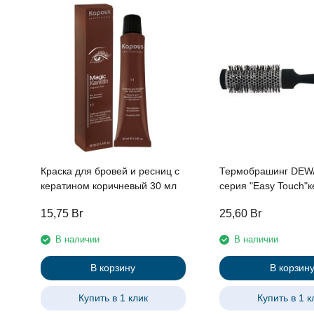
Краска для бровей и ресниц с
Термобрашинг DEW
кератином коричневый 30 мл
серия "Easy Touch"
нейлоновая щетина,
15,75
Br
25,60
Br
хвостиком d 31/45 
В наличии
В наличии
В корзину
В корзин
Купить в 1 клик
Купить в 1 к