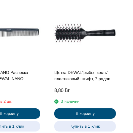
Щ
с
ш
ANO Расческа
Щетка DEWAL"рыбья кость"
DEWAL NANO
пластиковый штифт, 7 рядов
анная, антистатик,
8,80
Br
9
 18,5 см
ь 2 шт.
В наличии
В корзину
В корзину
пить в 1 клик
Купить в 1 клик