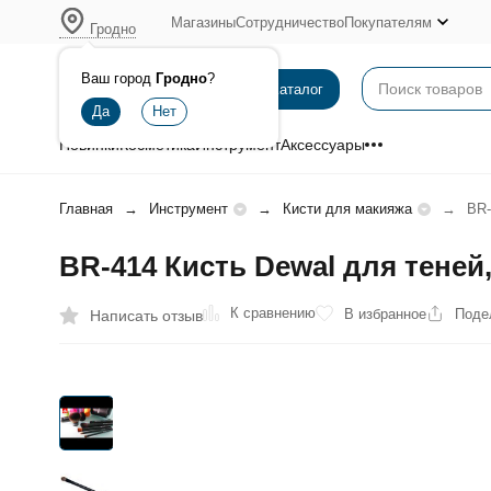
Магазины
Сотрудничество
Покупателям
Гродно
Ваш город
Гродно
?
Каталог
Новинки
Косметика
Инструмент
Аксессуары
Главная
Инструмент
Кисти для макияжа
BR-
BR-414 Кисть Dewal для теней,
К сравнению
В избранное
Поде
Написать отзыв