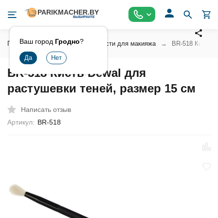
Ваш город
Гродно
?
Главная
Инструмент
Кисти для макияжа
BR-518 Кисть D
BR-518 Кисть Dewal для
растушевки теней, размер 15 см
Написать отзыв
Артикул:
BR-518