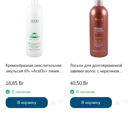
Кремообразная окислительная
Лосьон для долговременной
эмульсия 6% «ActiOx» линии
завивки волос с кератином
Studio Professional, 1000мл с
серии “Magic Keratin” Kapous,
экстрактом женьшеня и
500 мл
18,85
Br
40,50
Br
рисовыми протеинами
В наличии
В наличии
В корзину
В корзину