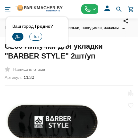
Ваш город
Гродно
?
Главная
Аксессуары
Шпильки, невидимки, зажимы
Зажи
CL30 Липучки для укладки
"BARBER STYLE" 2шт/уп
Написать отзыв
Артикул:
CL30