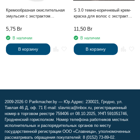
Кремообразная окислительная
S 3.0 темно-коричневый крем-
эмульсия с экстрактом
краска для волос с экстрактом
женьшеня и рисовыми
женьшеня и рисовыми
протеинами 6% «ActiOx», 150
протеинами линии Studio
5,75
Br
11,50
Br
мл
Professional , 100 мл
В наличии
В наличии
В корзину
В корзину
2009-2026 © Parikmacher.by — Юр.Адрес: 230021, Гродно, ул.
Тавлая 46 Д, оф. 71 E-mail: slavnica@inbox.ru, регистрационный
номер в торговом реестре 759406 от 08.10.2025, УНП 591051746,
Гродненский горисполком. Номер телефона работников местных
исполнительных и распорядительных органов по месту
государственной регистрации ООО «Славница», уполномоченных
рассматривать обращения покупателей: 8 (0152) 73-89-02.