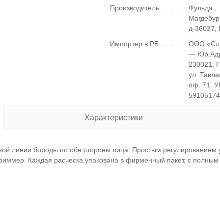
Производитель
Фульда ,
Магдебур
д-36037,
Импортер в РБ
ООО «Сл
— Юр.Ад
230021, 
ул. Тавла
оф. 71. 
5910517
Характеристики
ной линии бороды по обе стороны лица. Простым регулированием у
риммер. Каждая расческа упакована в фирменный пакет, с полным 