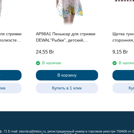
ля стрижки
AP98A1 Пеньюар для стрижки
Щетка тун
полиэстер,
DEWAL"Рыбки", детский,
сторонняя
 крючках
полиэстер,белый 95х120см, на
штифт, 7р
24,55
Br
9,15
Br
крючках
В наличии
В налич
у
В корзину
лик
Купить в 1 клик
Ку
ф. 71 E-mail: slavnica@inbox.ru, регистрационный номер в торговом реестре 759406 от