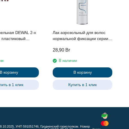
Ø
нельная DEWAL 2-х
Лак аэрозольный для волос
, пластиковый
нормальной фиксации серии
ядов RED
"Styling" линии Studio
28,90
Br
1
Professional, 500 мл
ии
В наличии
В корзину
В корзину
пить в 1 клик
Купить в 1 клик
 08.10.2025, УНП 591051746, Гродненский горисполком. Номер