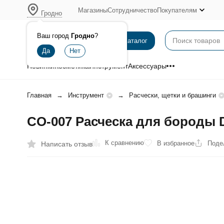
Магазины
Сотрудничество
Покупателям
Гродно
Ваш город
Гродно
?
Каталог
Новинки
Косметика
Инструмент
Аксессуары
Главная
Инструмент
Расчески, щетки и брашинги
CO-007 Расческа для бороды D
К сравнению
В избранное
Поде
Написать отзыв