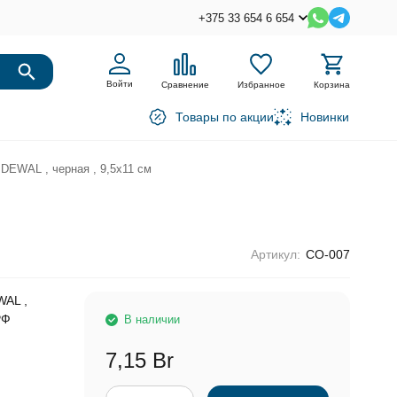
+375 33 654 6 654
Войти
Сравнение
Избранное
Корзина
Товары по акции
Новинки
DEWAL , черная , 9,5х11 см
Артикул:
CO-007
WAL ,
РФ
В наличии
7,15 Br