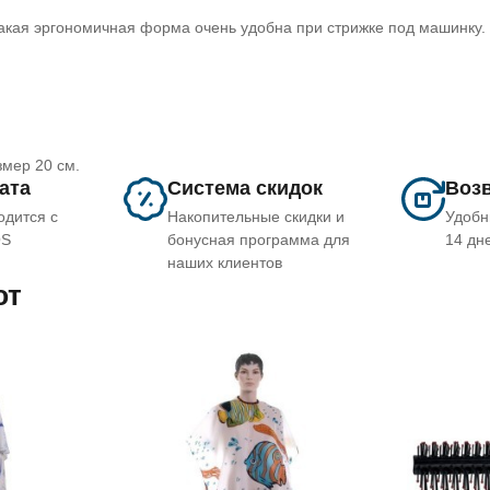
акая эргономичная форма очень удобна при стрижке под машинку. 
змер 20 см.
лата
Система скидок
Возв
одится с
Накопительные скидки и
Удобн
OS
бонусная программа для
14 дн
наших клиентов
ют