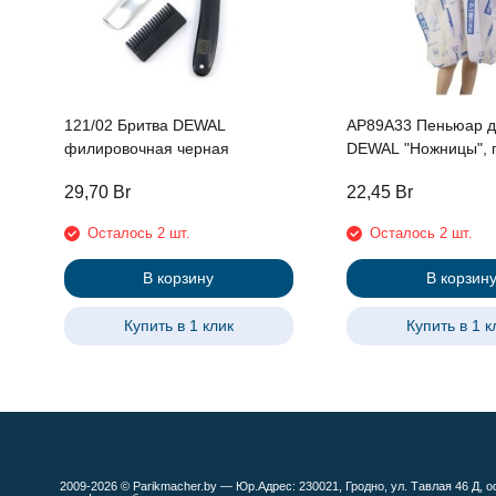
121/02 Бритва DEWAL
AP89A33 Пеньюар д
филировочная черная
DEWAL "Ножницы", 
синий 115х146см на
29,70
Br
22,45
Br
Осталось 2 шт.
Осталось 2 шт.
В корзину
В корзин
Купить в 1 клик
Купить в 1 к
2009-2026 © Parikmacher.by — Юр.Адрес: 230021, Гродно, ул. Тавлая 46 Д, о