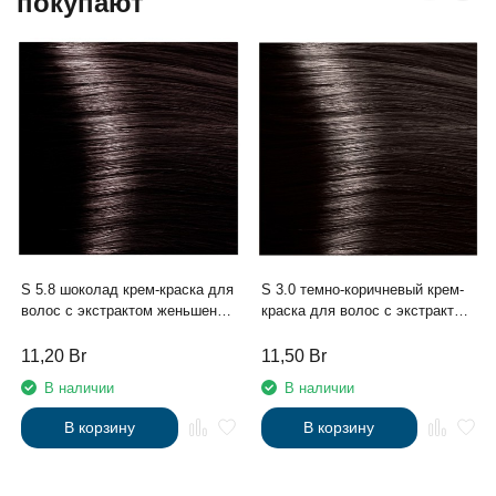
покупают
S 5.8 шоколад крем-краска для
S 3.0 темно-коричневый крем-
волос с экстрактом женьшеня
краска для волос с экстрактом
и рисовыми протеинами линии
женьшеня и рисовыми
Studio Professional , 100 мл
протеинами линии Studio
11,20
Br
11,50
Br
Professional , 100 мл
В наличии
В наличии
В корзину
В корзину