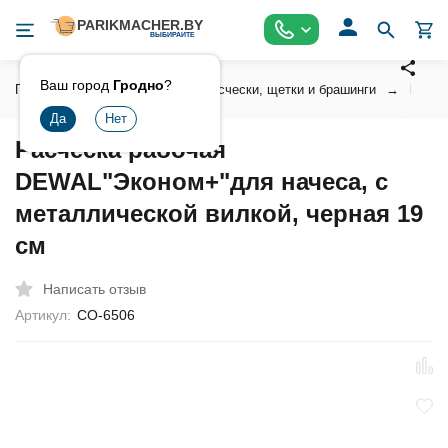
Ваш город
Гродно
?
Главная
Инструмент
Расчески, щетки и брашинги
Профе
Расческа рабочая
DEWAL"Эконом+"для начеса, с
металлической вилкой, черная 19
см
Написать отзыв
Артикул:
CO-6506