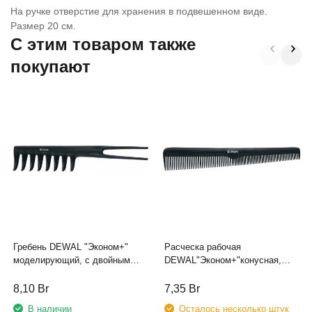
На ручке отверстие для хранения в подвешенном виде.
Размер 20 см.
C этим товаром также
покупают
Гребень DEWAL "Эконом+"
Расческа рабочая
моделирующий, с двойным
DEWAL"Эконом+"конусная,
хвостом, черный 18,5 см
черная 18 см
8,10
Br
7,35
Br
В наличии
Осталось несколько штук