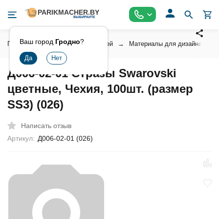
Ваш город
Гродно
?
Главная
Косметика для ногтей
Материалы для дизайна ногт
Д006-02-01 Стразы Swarovski
цветные, Чехия, 100шт. (размер
SS3) (026)
Написать отзыв
Артикул:
Д006-02-01 (026)