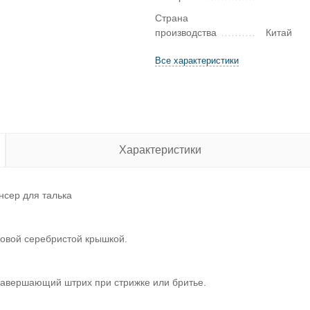
Страна
производства
Китай
Все характеристики
Характеристики
нсер для талька
ковой серебристой крышкой.
 завершающий штрих при стрижке или бритье.