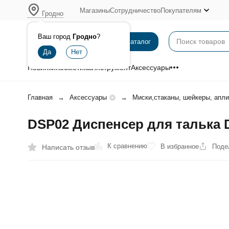
Магазины
Сотрудничество
Покупателям
Гродно
Ваш город
Гродно
?
Каталог
Новинки
Косметика
Инструмент
Аксессуары
Главная
Аксессуары
Миски,стаканы, шейкеры, апл
DSP02 Диспенсер для талька
К сравнению
В избранное
Поде
Написать отзыв