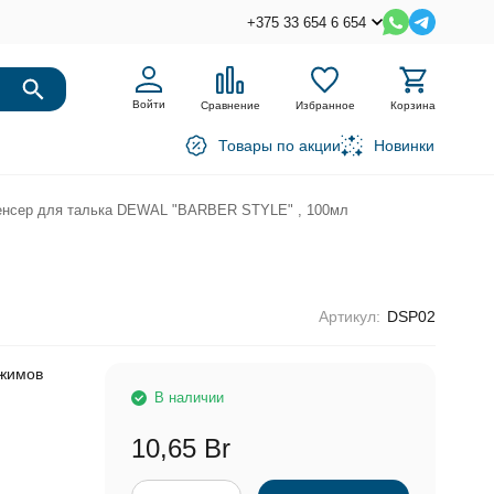
+375 33 654 6 654
Войти
Сравнение
Избранное
Корзина
Товары по акции
Новинки
нсер для талька DEWAL "BARBER STYLE" , 100мл
Артикул:
DSP02
ежимов
В наличии
10,65 Br