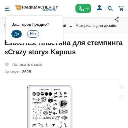
Ваш город
Гродно
?
Главная
Косметика для ногтей
Материалы для дизайна ногт
Esoterics, пластина для стемпинга
«Crazy story» Kapous
Написать отзыв
Артикул:
2628