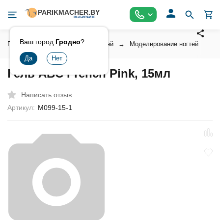
Ваш город
Гродно
?
Главная
Косметика для ногтей
Моделирование ногтей
Г
Гель ABC French Pink, 15мл
Написать отзыв
Артикул:
М099-15-1