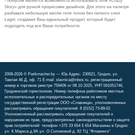
- бонусом является возможность использовать гели «Crazy
Story» для ручной прорисовки дизайнов. Для этого на палитре
разбавьте небольшую каплю геля топом без липкого слоя
Lagel, создавая Ваш идеальный продукт, который будет
подходить под все Ваши потребности.
2009-2026 © Parikmacher.by — Юр.Адрес: 230021, Гродно, ул.
Тавлая 46 Д, оф. 71 E-mail: slavnica@inbox.ru, регистрационный
номер в торговом реестре 759406 от 08.10.2025, УНП 591051746,
Гродненский горисполком. Номер телефона работников местных
исполнительных и распорядительных органов по месту
государственной регистрации ООО «Славница», уполномоченных
рассматривать обращения покупателей: 8 (0152) 73-89-02.
Уполномоченный рассматривать обращения покупателей о
нарушении их прав, предусмотренных законодательством о защите
прав потребителей: телефон +375 33 654 5 654 Магазины в Гродно:
ул. К.Маркса д.9А ул. О.Соломовой д. 82 ТЦ "Фламинго"