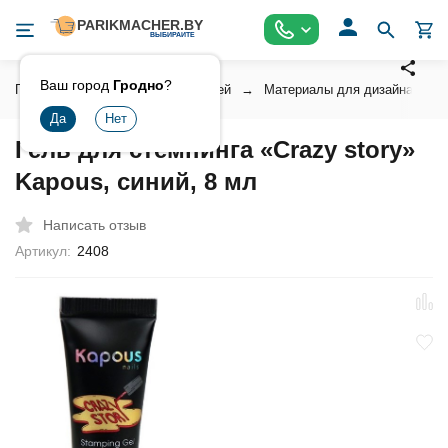
Ваш город
Гродно
?
Главная
Косметика для ногтей
Материалы для дизайна ногт
Гель для стемпинга «Crazy story»
Kapous, синий, 8 мл
Написать отзыв
Артикул:
2408