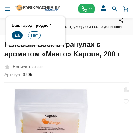
Ваш город
Гродно
?
Главная
Воски , сахарная паста, уход до и после депиляции
Гелевый воск в гранулах с
ароматом «Манго» Kapous, 200 г
Написать отзыв
Артикул:
3205