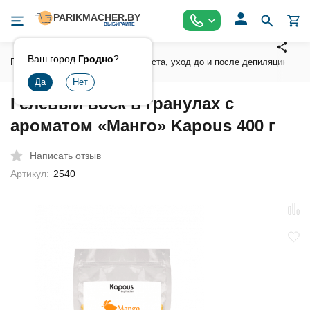
Ваш город
Гродно
?
Главная
Воски , сахарная паста, уход до и после депиляции
Гелевый воск в гранулах с
ароматом «Манго» Kapous 400 г
Написать отзыв
Артикул:
2540