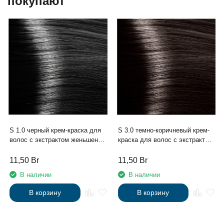
покупают
S 1.0 черный крем-краска для
S 3.0 темно-коричневый крем-
волос с экстрактом женьшеня
краска для волос с экстрактом
и рисовыми протеинами линии
женьшеня и рисовыми
Studio Professional , 100 мл
протеинами линии Studio
11,50
Br
11,50
Br
Professional , 100 мл
В наличии
В наличии
В корзину
В корзину