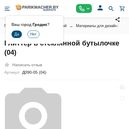
Ваш город
Гродно
?
Главная
Косметика для ногтей
Материалы для дизайна ногт
Глиттер в стеклянной бутылочке
(04)
Написать отзыв
Артикул:
Д090-05 (04)