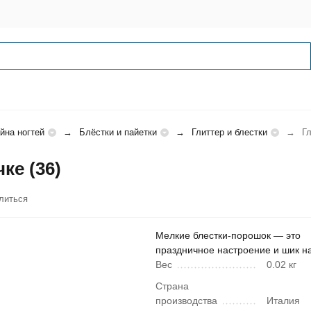
йна ногтей
Блёстки и пайетки
Глиттер и блестки
Гл
ке (36)
литься
Мелкие блестки-порошок — это
праздничное настроение и шик на
Вес
0.02 кг
Страна
производства
Италия