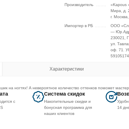
Производитель
«Kapous »
Мира, д. 2
г. Москва
Импортер в РБ
ООО «Сл
— Юр.Ад
230021, 
ул. Тавла
оф. 71. 
5910517
Характеристики
шик на ногтях! А невероятное количество оттенков поможет масте
лата
Система скидок
Возв
одится с
Накопительные скидки и
Удобн
OS
бонусная программа для
14 дн
наших клиентов