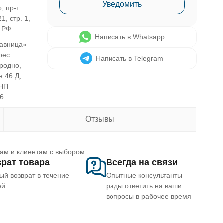
Уведомить
, пр-т
1, стр. 1,
, РФ
Написать в Whatsapp
авница»
рес:
Написать в Telegram
Гродно,
я 46 Д,
УНП
46
Отзывы
рам и клиентам с выбором.
рат товара
Всегда на связи
ый возврат в течение
Опытные консультанты
ей
рады ответить на ваши
вопросы в рабочее время