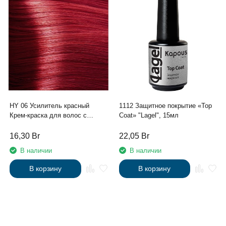
HY 06 Усилитель красный
1112 Защитное покрытие «Top
Крем-краска для волос с
Coat» "Lagel", 15мл
Гиалуроновой кислотой серии
“Hyaluronic acid”, 100мл
16,30
Br
22,05
Br
В наличии
В наличии
В корзину
В корзину