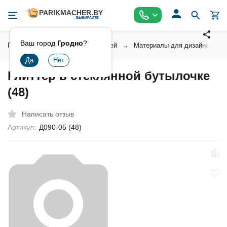
Ваш город
Гродно
?
Главная
Косметика для ногтей
Материалы для дизайна ногт
Глиттер в стеклянной бутылочке
(48)
Написать отзыв
Артикул:
Д090-05 (48)