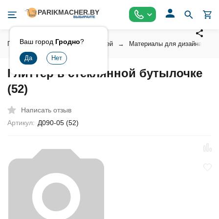
Ваш город
Гродно
?
Главная
Косметика для ногтей
Материалы для дизайна ногт
Глиттер в стеклянной бутылочке
(52)
Написать отзыв
Артикул:
Д090-05 (52)