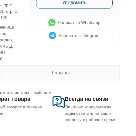
Уведомить
, пр-т
1, стр. 1,
, РФ
Написать в Whatsapp
авница»
рес:
Написать в Telegram
Гродно,
я 46 Д,
УНП
46
Отзывы
рам и клиентам с выбором.
рат товара
Всегда на связи
ый возврат в течение
Опытные консультанты
ей
рады ответить на ваши
вопросы в рабочее время