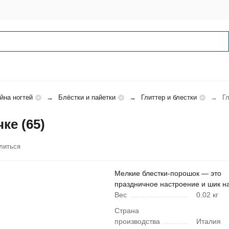
йна ногтей
Блёстки и пайетки
Глиттер и блестки
Гл
ке (65)
литься
Мелкие блестки-порошок — это
праздничное настроение и шик на
Вес
0.02 кг
Страна
производства
Италия