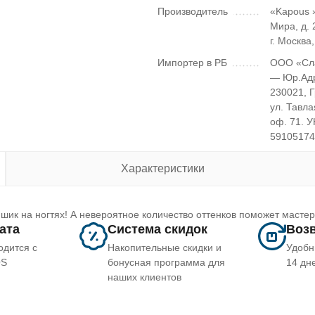
Производитель
«Kapous »
Мира, д. 2
г. Москва
Импортер в РБ
ООО «Сл
— Юр.Ад
230021, 
ул. Тавла
оф. 71. 
5910517
Характеристики
шик на ногтях! А невероятное количество оттенков поможет масте
лата
Система скидок
Возв
одится с
Накопительные скидки и
Удобн
OS
бонусная программа для
14 дн
наших клиентов