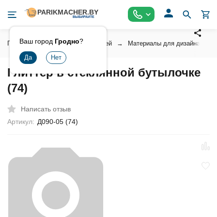
Ваш город
Гродно
?
Главная
Косметика для ногтей
Материалы для дизайна ногт
Глиттер в стеклянной бутылочке
(74)
Написать отзыв
Артикул:
Д090-05 (74)