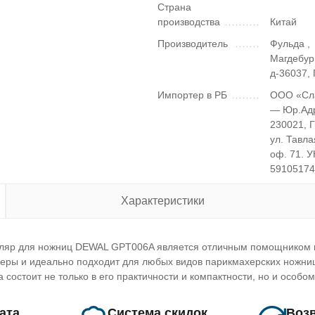
Страна
производства
Китай
Производитель
Фульда ,
Магдебур
д-36037,
Импортер в РБ
ООО «Сл
— Юр.Ад
230021, 
ул. Тавла
оф. 71. 
5910517
Характеристики
тляр для ножниц DEWAL GPT006A является отличным помощником 
еры и идеально подходит для любых видов парикмахерских ножни
состоит не только в его практичности и компактности, но и особом
лата
Система скидок
Возв