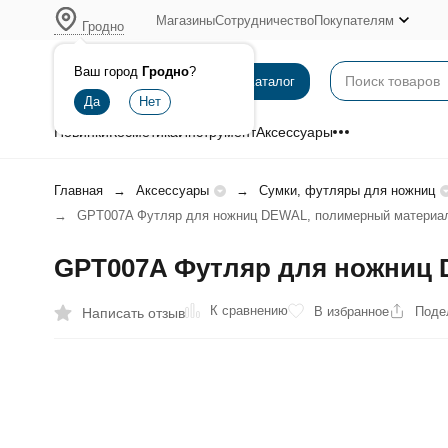
Магазины
Сотрудничество
Покупателям
Гродно
Ваш город
Гродно
?
Каталог
Новинки
Косметика
Инструмент
Аксессуары
Главная
Аксессуары
Сумки, футляры для ножниц
GPT007A Футляр для ножниц DEWAL, полимерный материал,
GPT007A Футляр для ножниц 
К сравнению
В избранное
Поде
Написать отзыв