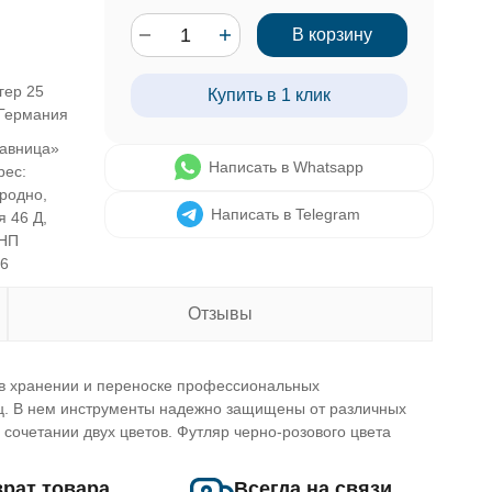
В корзину
гер 25
Купить в 1 клик
 Германия
авница»
Написать в Whatsapp
рес:
Гродно,
Написать в Telegram
я 46 Д,
УНП
46
Отзывы
в хранении и переноске профессиональных
ц. В нем инструменты надежно защищены от различных
 сочетании двух цветов. Футляр черно-розового цвета
рат товара
Всегда на связи