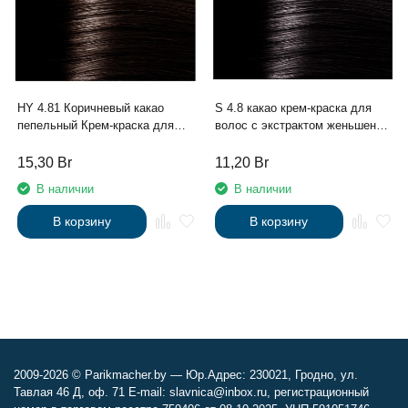
HY 4.81 Коричневый какао
S 4.8 какао крем-краска для
пепельный Крем-краска для
волос с экстрактом женьшеня
волос с Гиалуроновой
и рисовыми протеинами линии
кислотой серии “Hyaluronic
Studio Professional , 100 мл
15,30
Br
11,20
Br
acid”, 100мл
В наличии
В наличии
В корзину
В корзину
2009-2026 © Parikmacher.by — Юр.Адрес: 230021, Гродно, ул.
Тавлая 46 Д, оф. 71 E-mail: slavnica@inbox.ru, регистрационный