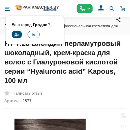
Ваш город
Гродно
?
Главная
Косметика
Профессиональная косметика для волос
HY 7.28 Блондин перламутровый
шоколадный, крем-краска для
волос с Гиалуроновой кислотой
серии “Hyaluronic acid” Kapous,
100 мл
Написать отзыв
Артикул:
2877