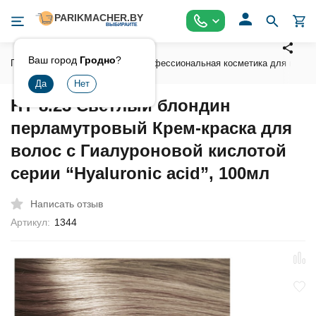
Ваш город
Гродно
?
Главная
Косметика
Профессиональная косметика для волос
HY 8.23 Светлый блондин
перламутровый Крем-краска для
волос с Гиалуроновой кислотой
серии “Hyaluronic acid”, 100мл
Написать отзыв
Артикул:
1344