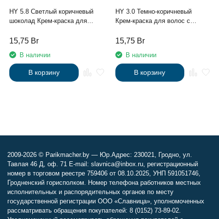
HY 5.8 Светлый коричневый
HY 3.0 Темно-коричневый
шоколад Крем-краска для
Крем-краска для волос с
волос с Гиалуроновой
Гиалуроновой кислотой серии
кислотой серии “Hyaluronic
“Hyaluronic acid”, 100мл
15,75
Br
15,75
Br
acid”, 100мл
В наличии
В наличии
В корзину
В корзину
2009-2026 © Parikmacher.by — Юр.Адрес: 230021, Гродно, ул.
Тавлая 46 Д, оф. 71 E-mail: slavnica@inbox.ru, регистрационный
номер в торговом реестре 759406 от 08.10.2025, УНП 591051746,
Гродненский горисполком. Номер телефона работников местных
исполнительных и распорядительных органов по месту
государственной регистрации ООО «Славница», уполномоченных
рассматривать обращения покупателей: 8 (0152) 73-89-02.