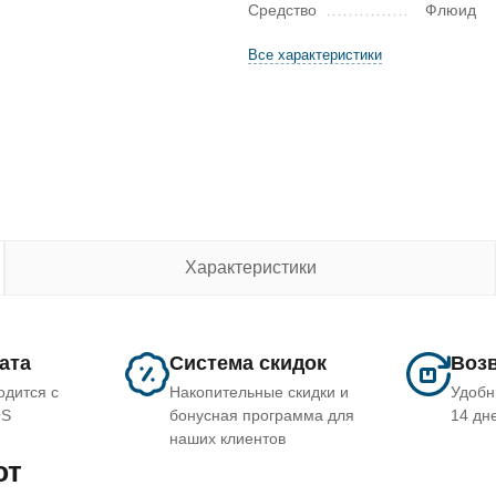
Средство
Флюид
Все характеристики
Характеристики
лата
Система скидок
Возв
одится с
Накопительные скидки и
Удобн
OS
бонусная программа для
14 дн
наших клиентов
ют