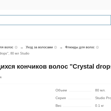
ля волос
Уход за волосами
Флюиды для волос
rops", 80 мл Studio
хся кончиков волос "Crystal drops
я
Объем
80 мл.
Серия
Studio Pr
Вес
0.1 кг