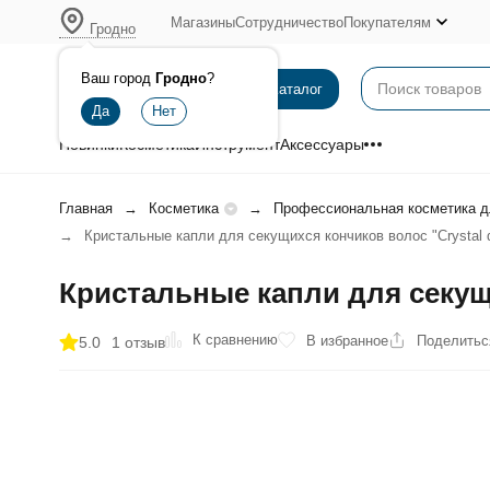
Магазины
Сотрудничество
Покупателям
Гродно
Ваш город
Гродно
?
Каталог
Новинки
Косметика
Инструмент
Аксессуары
Главная
Косметика
Профессиональная косметика д
Кристальные капли для секущихся кончиков волос "Crystal d
Кристальные капли для секущи
К сравнению
В избранное
Поделитьс
5.0
1 отзыв