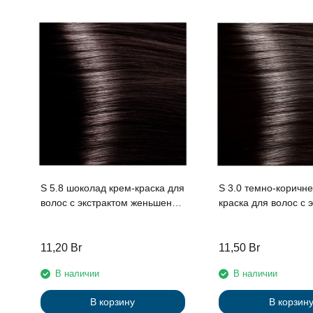
S 5.8 шоколад крем-краска для
S 3.0 темно-коричн
волос с экстрактом женьшеня
краска для волос с экстрактом
и рисовыми протеинами линии
женьшеня и рисовы
Studio Professional , 100 мл
протеинами линии S
Professional , 100 м
11,20
Br
11,50
Br
В наличии
В наличии
В корзину
В корзин