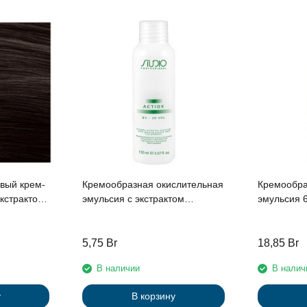
евый крем-
Кремообразная окислительная
Кремообра
эмульсия с экстрактом
эмульсия 6% «ActiOx» линии
ми
женьшеня и рисовыми
Studio Pro
tudio
протеинами 6% «ActiOx», 150
экстракто
л
мл
рисовыми 
5,75
Br
18,85
Br
В наличии
В налич
у
В корзину