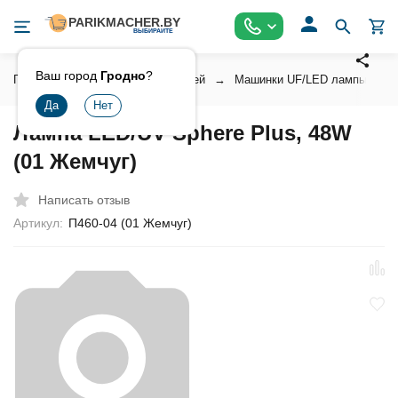
Ваш город
Гродно
?
Главная
Косметика для ногтей
Машинки UF/LED лампы для н
Лампа LED/UV Sphere Plus, 48W
(01 Жемчуг)
Написать отзыв
Артикул:
П460-04 (01 Жемчуг)