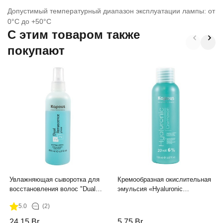
Допустимый температурный диапазон эксплуатации лампы: от
0°С до +50°С
C этим товаром также
покупают
Увлажняющая сыворотка для
Кремообразная окислительная
восстановления волос "Dual
эмульсия «Hyaluronic
Renascence 2 phase", 200 мл
Cremoxon» с Гиалуроновой
5.0
(2)
кислотой 6%, 150 мл
24,15
Br
5,75
Br