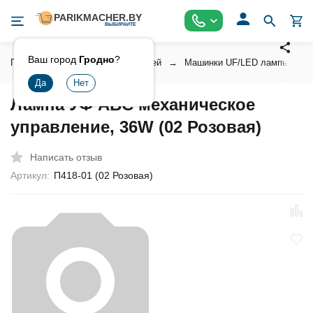
Ваш город
Гродно
?
Главная
Косметика для ногтей
Машинки UF/LED лампы для н
Лампа УФ ABC механическое
управление, 36W (02 Розовая)
Написать отзыв
Артикул:
П418-01 (02 Розовая)