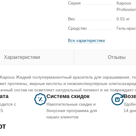
Серия
Kapous
Professio
Вес
0.01 кг
Средство
Гель-кра
Все характеристики
Характеристики
Отзывы
Kapous Жидкий полуперманентный краситель для окрашивания, тон
ржит протеины, жирные кислоты и низкомолекулярные олигосахари
чный состав не осветляет натуральный пигмент и не повреждает с
лата
Система скидок
Возв
одится с
Накопительные скидки и
Удобн
OS
бонусная программа для
14 дн
наших клиентов
ют