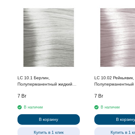
LC 10.1 Берлин,
LC 10.02 Рейкьявик,
Полуперманентный жидкий
Полуперманентный 
краситель для волос «Urban»
краситель для воло
7
Br
7
Br
Kapous, 60 мл
Kapous, 60 мл
В наличии
В наличии
В корзину
В корзин
Купить в 1 клик
Купить в 1 к