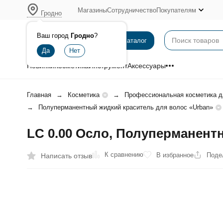
Магазины
Сотрудничество
Покупателям
Гродно
Ваш город
Гродно
?
Каталог
Новинки
Косметика
Инструмент
Аксессуары
Главная
Косметика
Профессиональная косметика д
Полуперманентный жидкий краситель для волос «Urban»
LC 0.00 Осло, Полуперманент
К сравнению
В избранное
Поде
Написать отзыв