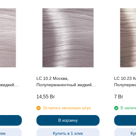
LC 10.2 Москва,
LC 10.23 К
жидкий
Полуперманентный жидкий
Полуперма
с «Urban»
краситель для волос «Urban»
краситель 
14,55
Br
7
Br
Kapous, 60 мл
Kapous, 60
Осталось несколько штук
В налич
у
В корзину
лик
Купить в 1 клик
Ку