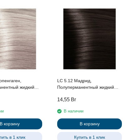
L
П
к
K
опенгаген,
LC 5.12 Мадрид,
нентный жидкий
Полуперманентный жидкий
для волос «Urban»
краситель для волос «Urban»
14,55
Br
1
 мл
Kapous, 60 мл
ии
В наличии
В корзину
В корзину
пить в 1 клик
Купить в 1 клик