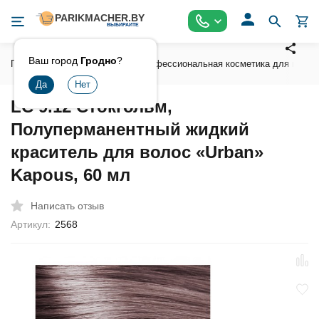
Ваш город
Гродно
?
Главная
Косметика
Профессиональная косметика для волос
LC 9.12 Стокгольм,
Полуперманентный жидкий
краситель для волос «Urban»
Kapous, 60 мл
Написать отзыв
Артикул:
2568