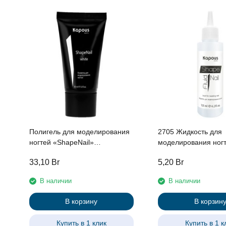
Полигель для моделирования
2705 Жидкость для
ногтей «ShapeNail»
моделирования ног
Камуфлирующий розовый,
«ShapeNail Fluid» K
33,10
Br
5,20
Br
Kapous, 30 мл
мл
В наличии
В наличии
В корзину
В корзин
Купить в 1 клик
Купить в 1 к