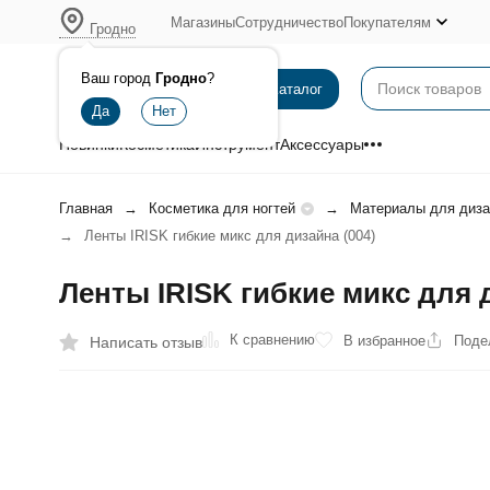
Магазины
Сотрудничество
Покупателям
Гродно
Ваш город
Гродно
?
Каталог
Новинки
Косметика
Инструмент
Аксессуары
Главная
Косметика для ногтей
Материалы для диза
Ленты IRISK гибкие микс для дизайна (004)
Ленты IRISK гибкие микс для д
К сравнению
В избранное
Поде
Написать отзыв