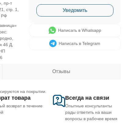
, пр-т
1, стр. 1,
Уведомить
, РФ
авница»
Написать в Whatsapp
рес:
Гродно,
Написать в Telegram
я 46 Д,
УНП
46
Отзывы
ксируются на покрытии.
рат товара
Всегда на связи
ый возврат в течение
Опытные консультанты
ей
рады ответить на ваши
вопросы в рабочее время