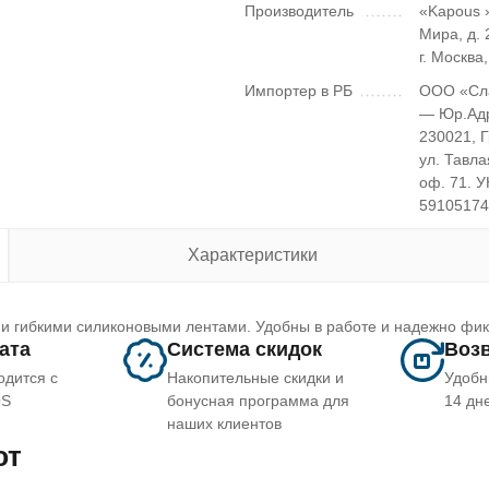
Производитель
«Kapous »
Мира, д. 2
г. Москва
Импортер в РБ
ООО «Сл
— Юр.Ад
230021, 
ул. Тавла
оф. 71. 
5910517
Характеристики
и и гибкими силиконовыми лентами. Удобны в работе и надежно фи
лата
Система скидок
Возв
одится с
Накопительные скидки и
Удобн
OS
бонусная программа для
14 дн
наших клиентов
ют