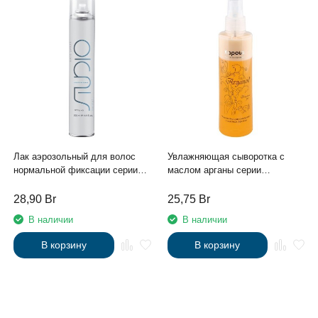
Лак аэрозольный для волос
Увлажняющая сыворотка с
нормальной фиксации серии
маслом арганы серии
"Styling" линии Studio
«Arganoil» 200 мл
Professional, 500 мл
28,90
Br
25,75
Br
В наличии
В наличии
В корзину
В корзину