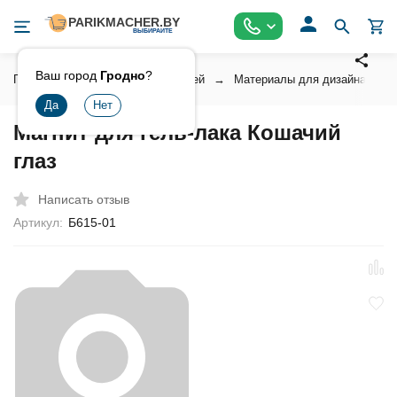
Ваш город
Гродно
?
Главная
Косметика для ногтей
Материалы для дизайна ногт
Магнит для гель-лака Кошачий
глаз
Написать отзыв
Артикул:
Б615-01