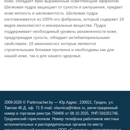
кожи, обладает ярко выраженным осветляющим эффектом.
Шелковая пудра защищает от сухости и шелушения, придает
коже мягкость и шелковистость. Шелковая пудра
изготавливается из 100%-ого фиброина, который содержит 18
видов аминокислот и минеральные вещества. Пудра
поддерживает необходимый уровень увлажненности кожи,
предупреждая сухость, обладает антибактериальными
свойствами. 18 аминокислот, которые являются
строительными блоками протеина и необходимы как для
нашей кожи, так и для нашего здоровья.
2009-2026 © Parikmacher.by — Юр.Адрес: 230021, Гродно, ул.
Тавлая 46 Д, оф. 71 E-mail: slavnica@inbox.ru, регистрационный
номер в торговом реестре 759406 от 08.10.2025, УНП 591051746,
Гродненский горисполком. Номер телефона работников местных
исполнительных и распорядительных органов по месту
государственной регистрации ООО «Славница», уполномоченных