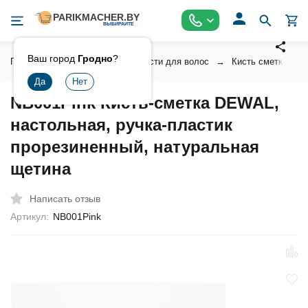
Ваш город
Гродно
?
Главная
Инструмент
Кисти для волос
Кисть сметки в ку
NB001Pink Кисть-сметка DEWAL,
настольная, ручка-пластик
прорезиненный, натуральная
щетина
Написать отзыв
Артикул:
NB001Pink