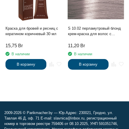
Краска для бровей и ресниц с
S 10.02 перламутровый блонд
кератином коричневый 30 мл
крем-краска для волос с
экстрактом женьшеня и
рисовыми протеинами линии
15,75
Br
11,20
Br
Studio Professional , 100 мл
В наличии
В наличии
В корзину
В корзину
2009-2026 © Parikmacher.by — Юр.Адрес: 230021, Гродно, ул.
Тавлая 46 Д, оф. 71 E-mail: slavnica@inbox.ru, регистрационный
номер в торговом реестре 759406 от 08.10.2025, УНП 591051746,