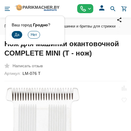
Ваш город
Гродно
?
Главная
Инструмент
Машинки и бритвы для стрижки
Ак
Нож для машинки окантовочной
COMPLETE MINI (T - нож)
Написать отзыв
Артикул:
LM-076 T