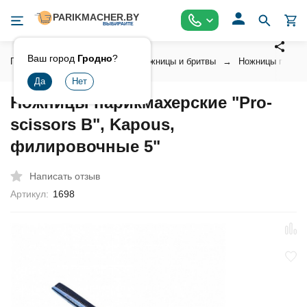
Ваш город
Гродно
?
Главная
Инструмент
Ножницы и бритвы
Ножницы парикм
Ножницы парикмахерские "Pro-
scissors B", Kapous,
филировочные 5"
Написать отзыв
Артикул:
1698