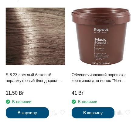
S 8.23 светлый бежевый
Обесцвечивающий порошок с
перламутровый блонд крем-
кератином для волос "Non
краска для волос с экстрактом
Ammonia" серии Magic Keratin
женьшеня и рисовыми
500 гр.
11,50
Br
41
Br
протеинами линии Studio
В наличии
В наличии
Professional , 100 мл
В корзину
В корзину