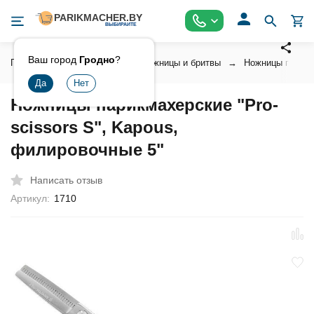
Ваш город
Гродно
?
Главная
Инструмент
Ножницы и бритвы
Ножницы парикм
Ножницы парикмахерские "Pro-
scissors S", Kapous,
филировочные 5"
Написать отзыв
Артикул:
1710