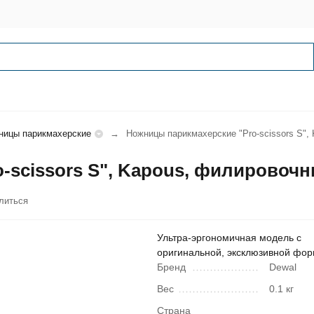
ницы парикмахерские
Ножницы парикмахерские "Pro-scissors S",
scissors S", Kapous, филировочн
литься
Ультра-эргономичная модель с
оригинальной, эксклюзивной фор
Бренд
Dewal
Вес
0.1 кг
Страна