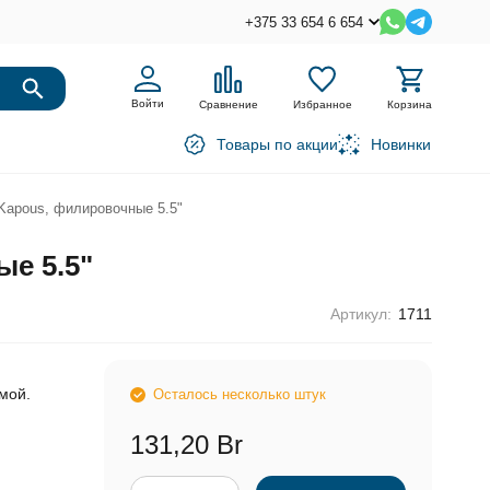
+375 33 654 6 654
Войти
Сравнение
Избранное
Корзина
Товары по акции
Новинки
 Kapous, филировочные 5.5"
ые 5.5"
Артикул:
1711
мой.
Осталось несколько штук
131,20 Br