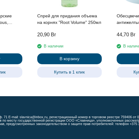
рские
Спрей для придания объема
Обесцвечи
pous,
на корнях "Root Volume" 250мл
антижелты
серии "Blo
20,90
Br
44,70
Br
В наличии
В налич
у
В корзину
лик
Купить в 1 клик
Ку
ф. 71 E-mail: slavnica@inbox.ru, регистрационный номер в торговом реестре 759406 от
 по месту государственной регистрации ООО «Славница», уполномоченных рассматрив
, предусмотренных законодательством о защите прав потребителей: телефон +375 33 