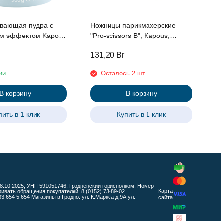
вающая пудра с
Ножницы парикмахерские
м эффектом Kapous
"Pro-scissors B", Kapous,
nd Bar", 500г
прямые 5.5"
131,20
Br
1
ии
Осталось 2 шт.
В корзину
В корзину
пить в 1 клик
Купить в 1 клик
 08.10.2025, УНП 591051746, Гродненский горисполком. Номер
Карта
ать обращения покупателей: 8 (0152) 73-89-02.
654 5 654 Магазины в Гродно: ул. К.Маркса д.9А ул.
сайта