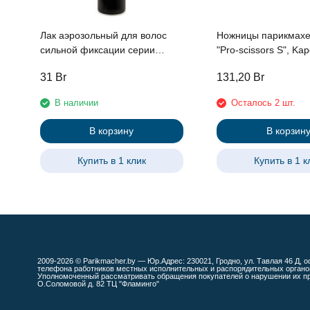
Лак аэрозольный для волос
Ножницы парикмахе
сильной фиксации серии
"Pro-scissors S", Ka
"Styling" линии Studio
прямые 5.5"
31
Br
131,20
Br
Professional, 500 мл
В наличии
Осталось 2 шт.
В корзину
В корзин
Купить в 1 клик
Купить в 1 к
2009-2026 © Parikmacher.by — Юр.Адрес: 230021, Гродно, ул. Тавлая 46 Д, о
телефона работников местных исполнительных и распорядительных органов
Уполномоченный рассматривать обращения покупателей о нарушении их прав
О.Соломовой д. 82 ТЦ "Фламинго"