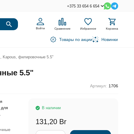
+375 33 654 6 654
Войти
Сравнение
Избранное
Корзина
Товары по акции
Новинки
, Kapous, филировочные 5.5"
ные 5.5"
Артикул:
1706
ля
 для
В наличии
.
131,20 Br
очные