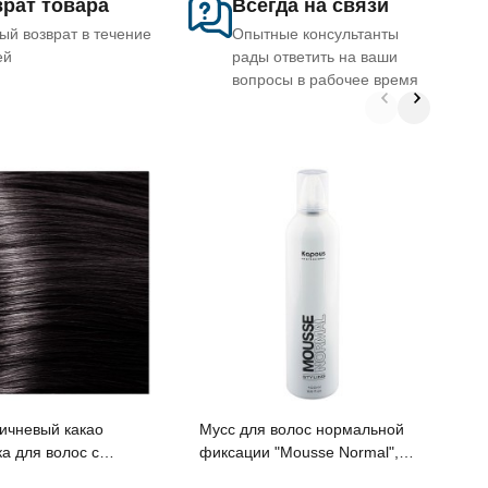
рат товара
Всегда на связи
ый возврат в течение
Опытные консультанты
ей
рады ответить на ваши
вопросы в рабочее время
С
н
ричневый какао
Мусс для волос нормальной
а для волос с
фиксации "Mousse Normal",
вой кислотой серии
400 мл