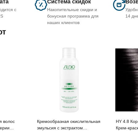
лата
Система скидок
Возв
одится с
Накопительные скидки и
Удобн
OS
бонусная программа для
14 дн
наших клиентов
ют
я волос
Кремообразная окислительная
HY 4.8 Ко
серии
эмульсия с экстрактом
Крем-краск
o
женьшеня и рисовыми
Гиалуроно