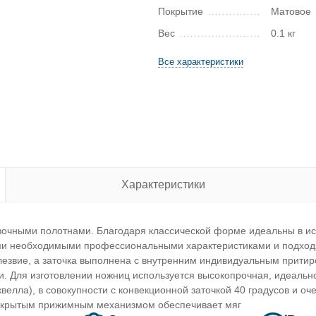
Покрытие
Матовое
Вес
0.1 кг
Все характеристики
Характеристики
вочными полотнами. Благодаря классической форме идеальны в ис
и необходимыми профессиональными характеристиками и подходят
езвие, а заточка выполнена с внутренним индивидуальным притиро
. Для изготовлении ножниц используется высокопрочная, идеально
велла), в совокупности с конвекционной заточкой 40 градусов и 
 скрытым прижимным механизмом обеспечивает мяг