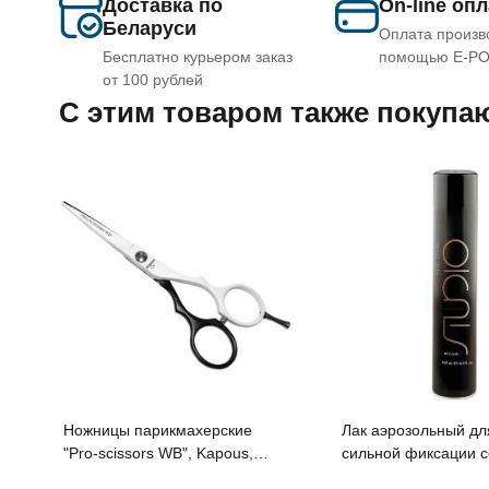
Доставка по
On-line оп
Беларуси
Оплата произв
Бесплатно курьером заказ
помощью E-P
от 100 рублей
C этим товаром также покупа
Ножницы парикмахерские
Лак аэрозольный дл
"Pro-scissors WB", Kapous,
сильной фиксации 
прямые 5.5"
"Styling" линии Studi