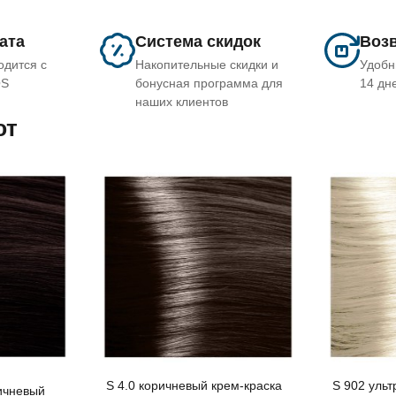
лата
Система скидок
Возв
одится с
Накопительные скидки и
Удобн
OS
бонусная программа для
14 дн
наших клиентов
ют
S 4.0 коричневый крем-краска
S 902 ульт
ичневый