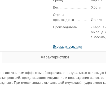
Бренд
Kapous
Вес
0.03 кг
Страна
производства
Италия
Производитель
«Kapous »
Мира, д. 2
г. Москва
Все характеристики
Характеристики
 с антижелтым эффектом обесцвечивает натуральные волосы до 6
еских реакций, предотвращает иссушение и повреждение волос, о
 результат. При смешивании с окисляющей эмульсией пудра имеет к