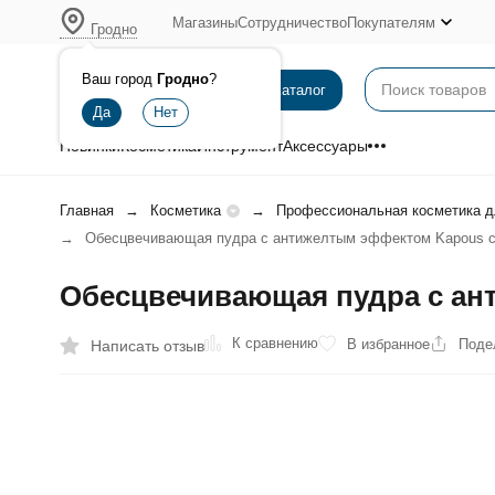
Магазины
Сотрудничество
Покупателям
Гродно
Ваш город
Гродно
?
Каталог
Новинки
Косметика
Инструмент
Аксессуары
Главная
Косметика
Профессиональная косметика д
Обесцвечивающая пудра с антижелтым эффектом Kapous сер
Обесцвечивающая пудра с ант
К сравнению
В избранное
Поде
Написать отзыв