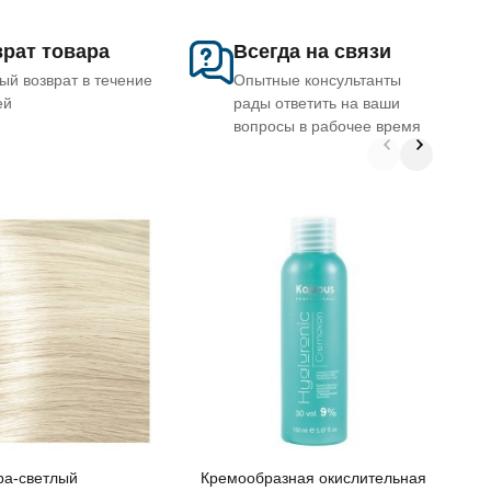
рат товара
Всегда на связи
ый возврат в течение
Опытные консультанты
ей
рады ответить на ваши
вопросы в рабочее время
К
э
C
к
A
ра-светлый
Кремообразная окислительная