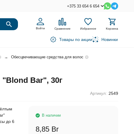
+375 33 654 6 654
Войти
Сравнение
Избранное
Корзина
Товары по акции
Новинки
Обесцвечивающие средства для волос
Blond Bar", 30г
Артикул:
2549
жёлтым
ar"
В наличии
сы до 6
8,85 Br