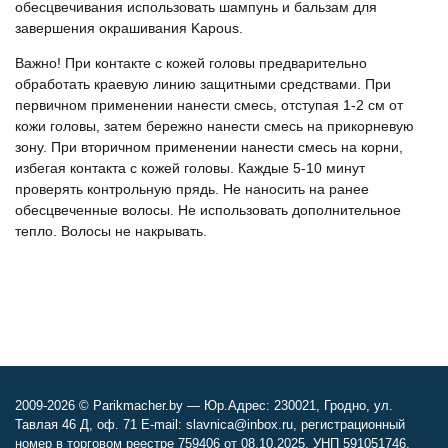
обесцвечивания использовать шампунь и бальзам для
завершения окрашивания Kapous.
Важно! При контакте с кожей головы предварительно
обработать краевую линию защитными средствами. При
первичном применении нанести смесь, отступая 1-2 см от
кожи головы, затем бережно нанести смесь на прикорневую
зону. При вторичном применении нанести смесь на корни,
избегая контакта с кожей головы. Каждые 5-10 минут
проверять контрольную прядь. Не наносить на ранее
обесцвеченные волосы. Не использовать дополнительное
тепло. Волосы не накрывать.
2009-2026 © Parikmacher.by — Юр.Адрес: 230021, Гродно, ул.
Тавлая 46 Д, оф. 71 E-mail: slavnica@inbox.ru, регистрационный
номер в торговом реестре 759406 от 08.10.2025, УНП 591051746,