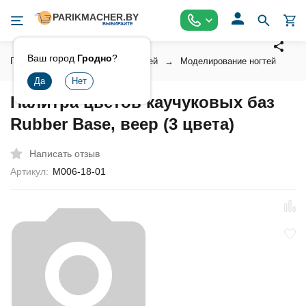
Ваш город
Гродно
?
Главная
Косметика для ногтей
Моделирование ногтей
П
Палитра цветов каучуковых баз
Rubber Base, веер (3 цвета)
Написать отзыв
Артикул:
М006-18-01