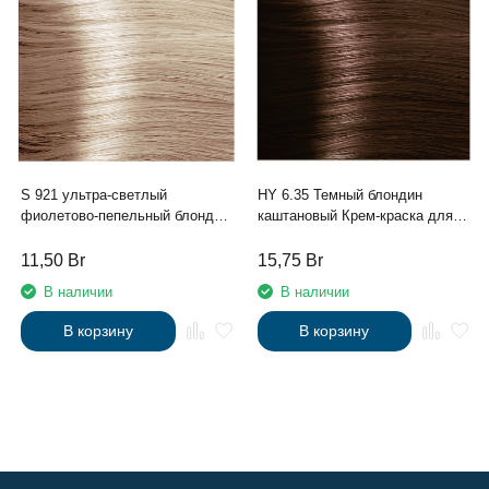
S 921 ультра-светлый
HY 6.35 Темный блондин
фиолетово-пепельный блонд
каштановый Крем-краска для
крем-краска для волос с
волос с Гиалуроновой
экстрактом женьшеня и
кислотой серии “Hyaluronic
11,50
Br
15,75
Br
рисовыми протеинами линии
acid”, 100мл
В наличии
В наличии
Studio Professional , 100 мл
В корзину
В корзину