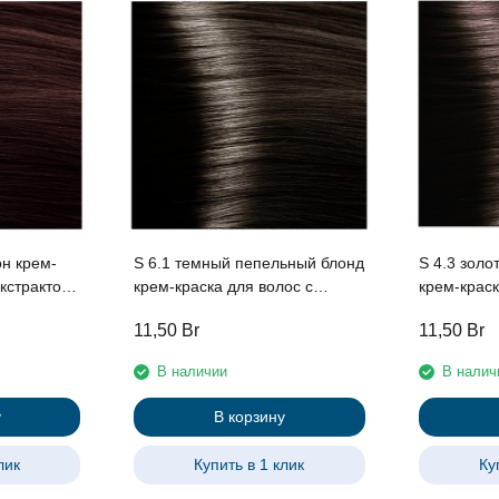
он крем-
S 6.1 темный пепельный блонд
S 4.3 золо
крем-краска для волос с
крем-краск
ми
экстрактом женьшеня и
экстракто
11,50
Br
11,50
Br
tudio
рисовыми протеинами линии
рисовыми 
л
Studio Professional , 100 мл
Studio Prof
В наличии
В налич
у
В корзину
лик
Купить в 1 клик
Ку