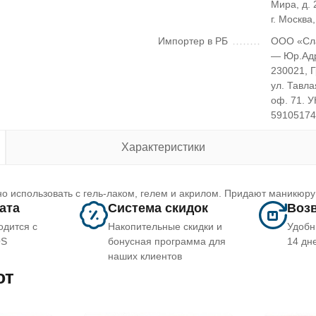
Мира, д. 2
г. Москва
Импортер в РБ
ООО «Сл
— Юр.Ад
230021, 
ул. Тавла
оф. 71. 
5910517
Характеристики
о использовать с гель-лаком, гелем и акрилом. Придают маникюру
лата
Система скидок
Возв
одится с
Накопительные скидки и
Удобн
OS
бонусная программа для
14 дн
наших клиентов
ют