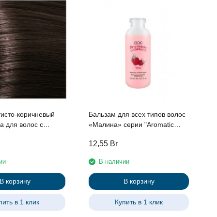
З
ц
у
тисто-коричневый
Бальзам для всех типов волос
а для волос с
«Малина» серии "Aromatic
м женьшеня и
Symphony" линии Studio
12,55
Br
7
протеинами линии
Professional 350 мл.
essional , 100 мл
ии
В наличии
В корзину
В корзину
пить в 1 клик
Купить в 1 клик