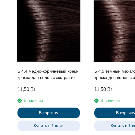
S 4.4 медно-коричневый крем-
S 4.5 темный махаг
краска для волос с экстрактом
краска для волос с экстрактом
женьшеня и рисовыми
женьшеня и рисовы
11,50
Br
11,50
Br
протеинами линии Studio
протеинами линии S
Professional , 100 мл
Professional , 100 м
В наличии
В наличии
В корзину
В корзин
Купить в 1 клик
Купить в 1 к