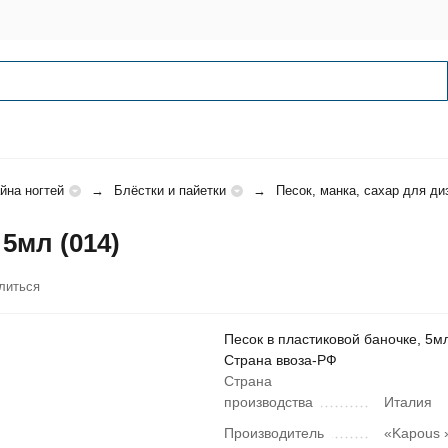
йна ногтей
Блёстки и пайетки
Песок, манка, сахар для ди
5мл (014)
литься
Песок в пластиковой баночке, 5мл
Страна ввоза-РФ
Страна
производства
Италия
Производитель
«Kapous »