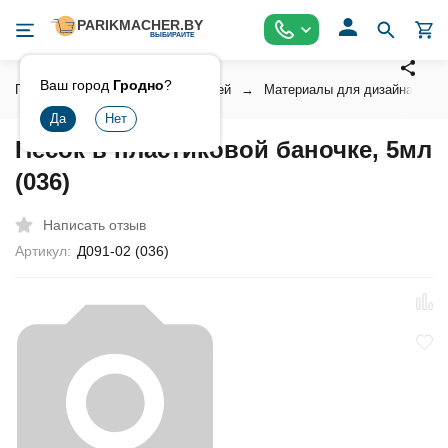
Ваш город
Гродно
?
Главная
Косметика для ногтей
Материалы для дизайна ногт
Песок в пластиковой баночке, 5мл
(036)
Написать отзыв
Артикул:
Д091-02 (036)