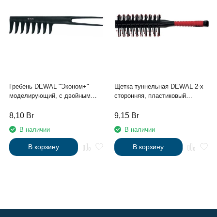
Гребень DEWAL "Эконом+"
Щетка туннельная DEWAL 2-х
моделирующий, с двойным
сторонняя, пластиковый
хвостом, черный 18,5 см
штифт, 7рядов RED
8,10
Br
9,15
Br
В наличии
В наличии
В корзину
В корзину