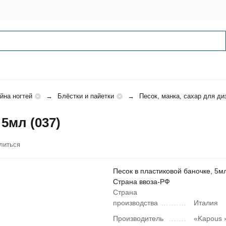
йна ногтей
Блёстки и пайетки
Песок, манка, сахар для ди
5мл (037)
литься
Песок в пластиковой баночке, 5мл
Страна ввоза-РФ
Страна
производства
Италия
Производитель
«Kapous »