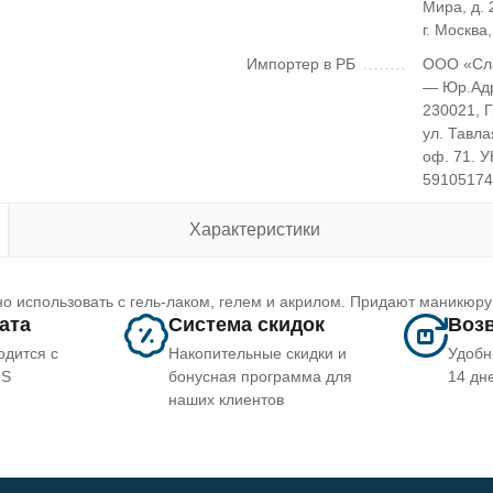
Мира, д. 2
г. Москва
Импортер в РБ
ООО «Сл
— Юр.Ад
230021, 
ул. Тавла
оф. 71. 
5910517
Характеристики
о использовать с гель-лаком, гелем и акрилом. Придают маникюру
лата
Система скидок
Возв
одится с
Накопительные скидки и
Удобн
OS
бонусная программа для
14 дн
наших клиентов