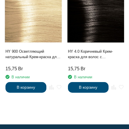
HY 900 Осветляющий
HY 4.0 Коричневый Крем-
натуральный Крем-краска для
краска для волос с
волос с Гиалуроновой
Гиалуроновой кислотой серии
кислотой серии “Hyaluronic
“Hyaluronic acid”, 100мл
15,75
Br
15,75
Br
acid”, 100мл
В наличии
В наличии
В корзину
В корзину