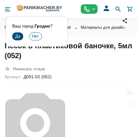
Ваш город
Гродно
?
Главная
Косметика для ногтей
Материалы для дизайна ногт
Песок в пластиковой баночке, 5мл
(052)
Написать отзыв
Артикул:
Д091-02 (052)