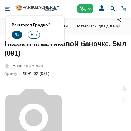
Ваш город
Гродно
?
Главная
Косметика для ногтей
Материалы для дизайна ногт
Песок в пластиковой баночке, 5мл
(091)
Написать отзыв
Артикул:
Д091-02 (091)