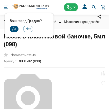
Ваш город
Гродно
?
Главная
Косметика для ногтей
Материалы для дизайна ногт
Песок в пластиковой баночке, 5мл
(098)
Написать отзыв
Артикул:
Д091-02 (098)