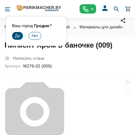
Ваш город
Гродно
?
Главная
Косметика для ногтей
Материалы для дизайна ногт
Пигмент Хром в баночке (009)
Написать отзыв
Артикул:
М276-02 (009)