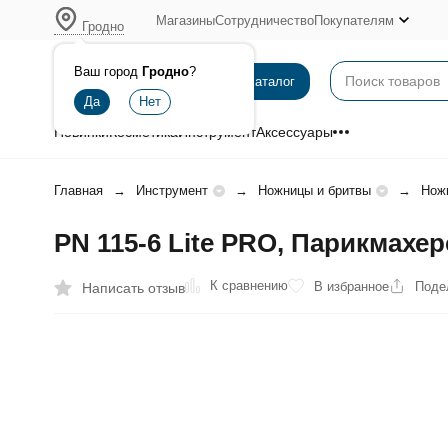
Магазины
Сотрудничество
Покупателям
Гродно
Ваш город
Гродно
?
Каталог
Новинки
Косметика
Инструмент
Аксессуары
Главная
Инструмент
Ножницы и бритвы
Нож
PN 115-6 Lite PRO, Парикмахе
К сравнению
В избранное
Поде
Написать отзыв