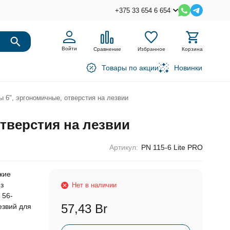
+375 33 654 6 654
Войти
Сравнение
Избранное
Корзина
Товары по акции
Новинки
ы 6", эргономичные, отверстия на лезвии
отверстия на лезвии
Артикул:
PN 115-6 Lite PRO
кие
з
Нет в наличии
 56-
57,43 Br
езвий для