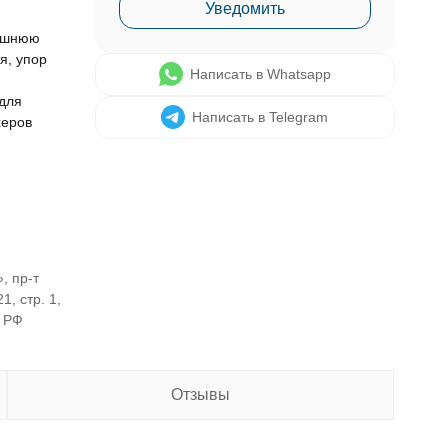
Уведомить
ишнюю
я, упор
Написать в Whatsapp
для
Написать в Telegram
херов
, пр-т
1, стр. 1,
, РФ
Отзывы